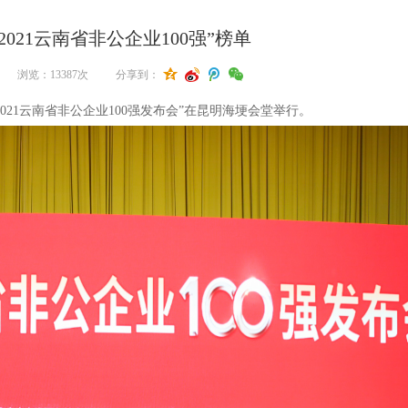
021云南省非公企业100强”榜单
浏览：13387次
分享到：
2021云南省非公企业100强发布会”在昆明海埂会堂举行。