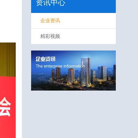
资讯中心
企业资讯
精彩视频