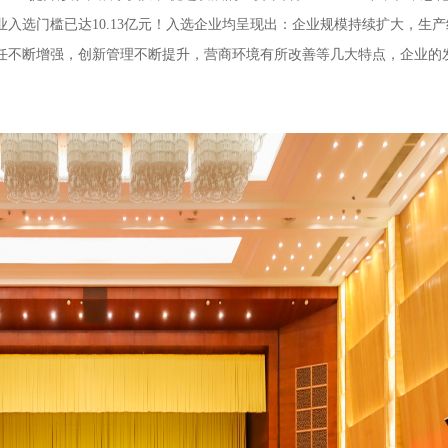
业入选门槛已达
10.13
亿元！入选企业均呈现出：企业规模持续扩大，生产
任不断增强，创新管理不断提升，营商环境有所改善等几大特点，企业的